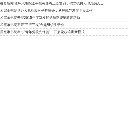
推荐新闻|孟宪承书院牵手教务处教工党支部：把立德树人理念融入...
孟宪承书院举办入党积极分子答辩会：从严规范发展党员工作
孟宪承书院开展2015年度新发展党员正能量教育活动
孟宪承书院召开“三严三实”专题组织生活会
孟宪承书院举办“青年党校先锋营”，开启党校培训新模式