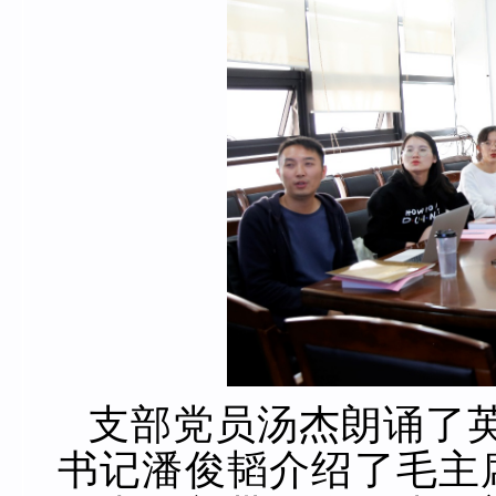
支部党员汤杰朗诵了
书记潘俊韬介绍了毛主