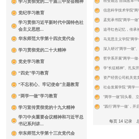
转变观念 自我改革—
学习贯彻党的二十届三中全会精神
信息科学技术学院“两
党纪学习教育
孟宪承书院“两学一做
学习贯彻习近平新时代中国特色社
会主义思想...
追寻红色记忆，传承长
华东师范大学第十四次党代会
马克思主义学院“两学
深入研讨“两学一做”、
学习贯彻党的二十大精神
哲学系开展“两学一做
党史学习教育
学“长征精神”、扎实开
“四史”学习教育
资产经营公司机关党支
“不忘初心、牢记使命”主题教育
社会发展学院 “两学一
“两学一做”学习教育
“两学一做”回头看、
“践行‘两学一做’，开
学习宣传贯彻党的十九大精神
学习中央重要会议精神和习近平总
每页
14
记录
书记系列讲...
华东师范大学第十三次党代会