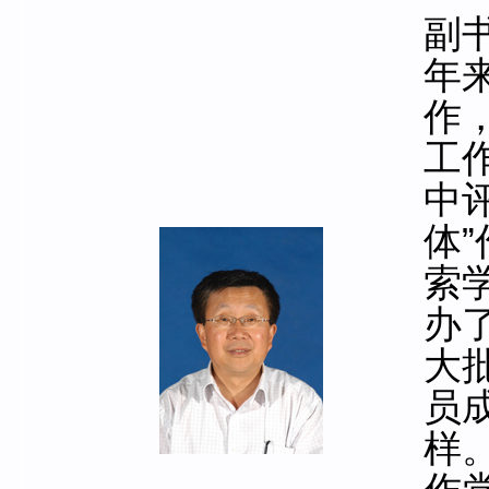
副
年
作
工
中
体
索
办
大
员
样