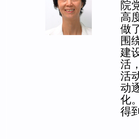
院
高
做
围
建
活
活
动
化
得