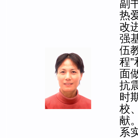
副
热
改
强
伍
程
面
抗
时
校
献
系