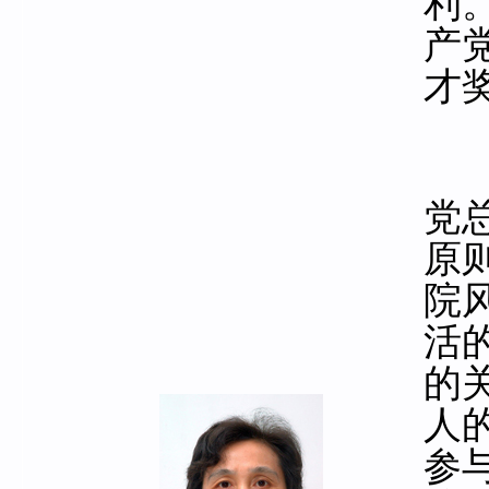
利
产党
才奖
党
原
院
活
的
人
参