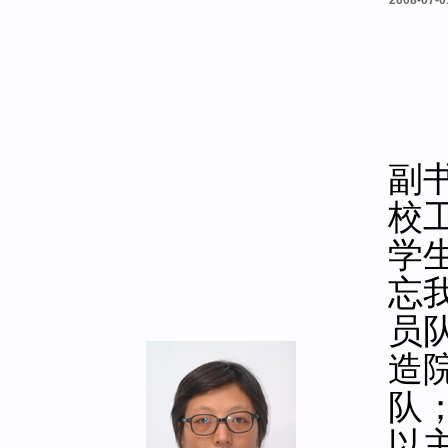
2008-07-0
副
校
学
忘
员
造
队
以