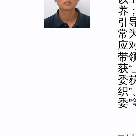
养
引
常为
应
带
获
委
织
委