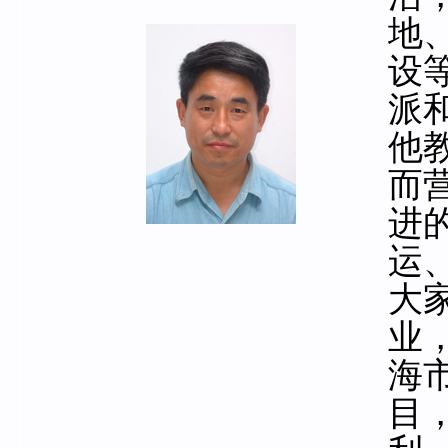
地
设
派
他
而
进
运
大
业
海
目