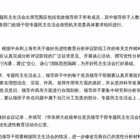
民主生活会出席范围应包括党政领导班子所有成员，其中领导班子人数
各部门处级干部专题民主生活会按照机关党委具体要求组织进行。
根据中央和上海市关于做好先进性教育分析评议阶段工作的有关文件精
在认真完成分析评议阶段的广泛征求意见、开展谈心活动、撰写党性分
行沟通，通过“交心、谈心”消除思想隔阂，为开好民主生活会打好基础。
。专题民主生活会上，领导班子中的每个党员领导干部都要认真开展批
查在理想信念、宗旨、作风、发挥作用等方面的差距，并从坚持科学发
党员意识、领导作风等方面进行自我剖析。领导班子要集中研究和分析
，要认领班子存在问题中属于自己分工负责的部分。专题民主生活会上
好会议记录，并填写 《华东师大处级单位党员领导干部专题民主生活会情
校先进性教育活动办公室。
领导干部要根据民主生活会的情况，进一步修改完善自己的党性分析材