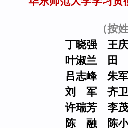
华东师范大学学习贯
（按
丁晓强 王
叶淑兰 田
吕志峰 朱军
刘 军 齐卫
许瑞芳 李
陈 融 陈