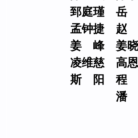
郅庭瑾 岳
孟钟捷 赵
姜 峰 姜
凌维慈 高
斯 阳 程
潘