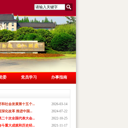
党委
党员学习
办事指南
和社会发展第十五个...
2026-03-14
化改革 推进中国...
2024-07-22
二十次全国代表大会...
2022-10-25
斗重大成就和历史经...
2021-11-17