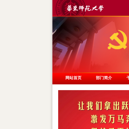
网站首页
部门简介