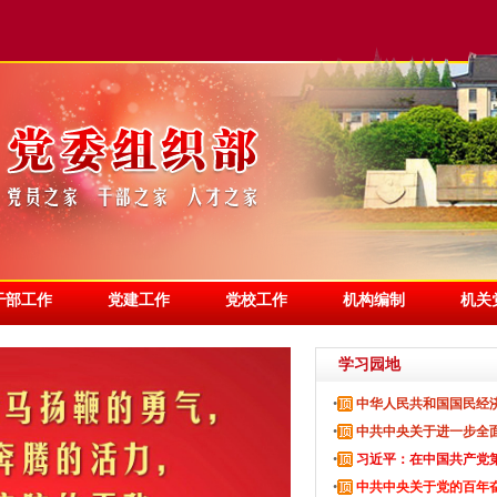
干部工作
党建工作
党校工作
机构编制
机关
学习园地
•
中华人民共和国国民经济
•
中共中央关于进一步全面深
•
习近平：在中国共产党第
•
中共中央关于党的百年奋