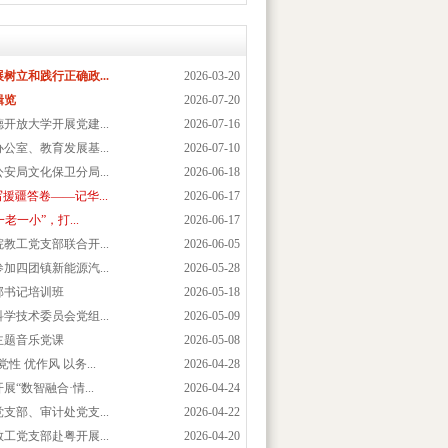
立和践行正确政...
2026-03-20
辑览
2026-07-20
放大学开展党建...
2026-07-16
室、教育发展基...
2026-07-10
局文化保卫分局...
2026-06-18
援疆答卷——记华...
2026-06-17
老一小”，打...
2026-06-17
工党支部联合开...
2026-06-05
四团镇新能源汽...
2026-05-28
部书记培训班
2026-05-18
技术委员会党组...
2026-05-09
主题音乐党课
2026-05-08
 优作风 以务...
2026-04-28
数智融合·情...
2026-04-24
部、审计处党支...
2026-04-22
党支部赴粤开展...
2026-04-20